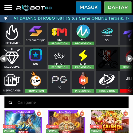
Beranda
MASUK
DAFTAR
ELAMAT DATANG DI ROBOT88 !!! Situs Game ONLINE Terbaik, Terperc
Sports
BARU
PROMO
Live Casino
BARU
SM
MG
PS
Stream n' Spin
5G
IDNPoker
BARU
HOT GAMES
PROMOTION
PROMOTION
Slots
PROMO
PP POP
TTG
IDN
NLC
SG
IDNLIVE
EXCLUSIVE
BARU
PROMOTION
PROMOTION
PROMO
Stream N Spin
PG
PT
PP
HB
JILI
NEW GAMES
Arcade
PROMOTION
PROMOTION
PROMOTION
NE
PROMO
Table Games
EKSKLUSIF
EKSKLUSIF
Lottery
BARU
PROMO
Referral