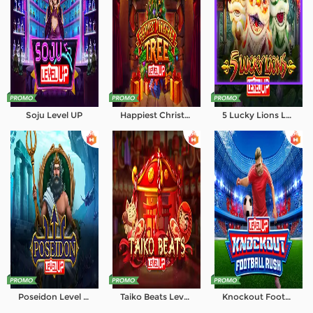
Soju Level UP
Happiest Christmas Tree Level UP
5 Lucky Lions Level UP
Poseidon Level UP
Taiko Beats Level UP
Knockout Football Rush Level UP