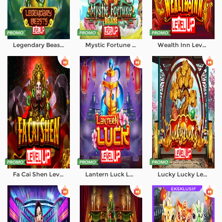
Legendary Beasts Level UP
Mystic Fortune Deluxe Level UP
Wealth Inn Level UP
Fa Cai Shen Level UP
Lantern Luck Level UP
Lucky Lucky Level UP
EKSKLUSIF