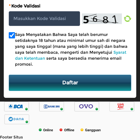
*
Kode Validasi
Saya Menyatakan Bahwa Saya telah berumur
setidaknya 18 tahun atau minimal umur sah di negara
yang saya tinggal (mana yang lebih tinggi) dan bahwa
saya telah membaca, mengerti dan Menyetujui
Syarat
dan Ketentuan
serta saya bersedia menerima email
promosi.
Daftar
Footer Situs