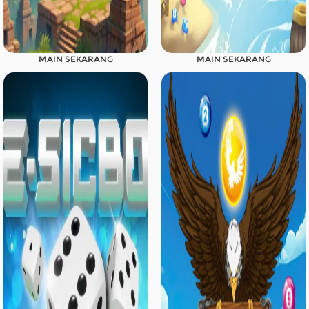
MAIN SEKARANG
MAIN SEKARANG