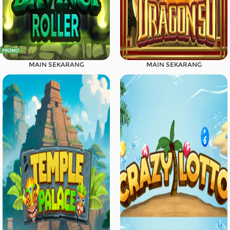
MAIN SEKARANG
MAIN SEKARANG