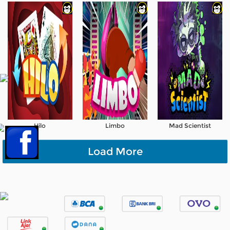
Hilo
Limbo
Mad Scientist
Load More